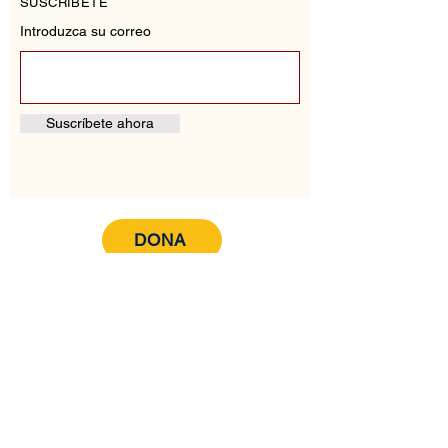
SUSCRÍBETE
Introduzca su correo
Suscríbete ahora
DONA
CORREO
AlcanceLatino@Outlook.com
HORAS DE OFICINA
Lunes- Viernes 9:00 am - 7:00 pm
Sábado - Domingo 9:00 am - 1:00 pm
Enlaces web