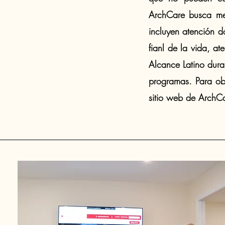
ArchCare busca mej
incluyen atención do
fianl de la vida, a
Alcance Latino duran
programas. Para obt
sitio web de ArchC