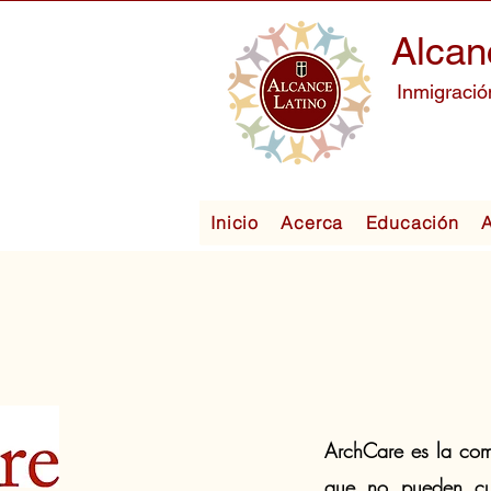
Alcan
Inmigració
Inicio
Acerca
Educación
A
ArchCare es la comu
que no pueden cui