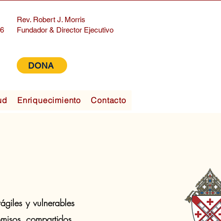
Rev. Robert J. Morris
06
Fundador & Director Ejecutivo
DONA
ud
Enriquecimiento
Contacto
ágiles y vulnerables
isos compartidos,