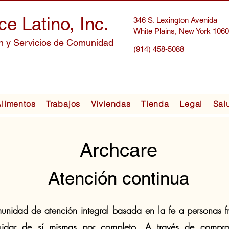
ce Latino, Inc.
346 S. Lexington Avenida
White Plains, New York 106
n y Servicios de Comunidad
(914) 458-5088
limentos
Trabajos
Viviendas
Tienda
Legal
Sal
Archcare
Atención continua
nidad de atención integral basada en la fe a personas fr
dar de sí mismas por completo. A través de comprom